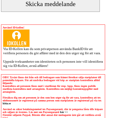
Använd ID-kollen!
Via
ID-Kollen
kan du som privatperson använda BankID för att
verifiera personen du gör affärer med är den den utger sig för att vara.
Uppstår tveksamheter om identiteten och personen inte vill identifiera
sig via
ID-Kollen
, avstå affären!
OBS! Tyvärr finns det från och till bedragare som främst försöker sälja startplatser till
potentiella köpare. För att undvika bedragare vid köp av startplats kontrollera alltid
följande:
Kontrollera att personen finns med i startlistan för resp. lopp, finns ingen publik
startlista kontrollera med arrangören. Kontrollera om möjligt kontaktuppgifter med
arrangören.
Försäkra dig om att personen är den som hen utger sig för att vara, kontrollera att tex
telefonnumret är registrerat på samma person som startplatsen är registrerad på via tex
hitta.se
Använd en säker betalningsmetod tex Paysongaranti, där är pengarna låsta tills köpare
och säljare är överens. Läs mer om Paysongaranti
här >>
Föreslår säljaren Paypal, Bitcoin eller annat där mottagaren inte går att verifiera avstå
köp!