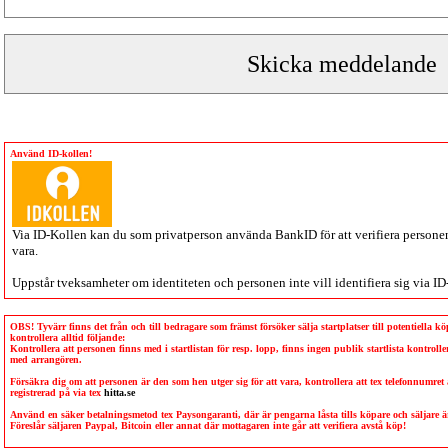
Använd ID-kollen!
Via
ID-Kollen
kan du som privatperson använda BankID för att verifiera personen 
vara.
Uppstår tveksamheter om identiteten och personen inte vill identifiera sig via
ID
OBS! Tyvärr finns det från och till bedragare som främst försöker sälja startplatser till potentiella 
kontrollera alltid följande:
Kontrollera att personen finns med i startlistan för resp. lopp, finns ingen publik startlista kontro
med arrangören.
Försäkra dig om att personen är den som hen utger sig för att vara, kontrollera att tex telefonnumret
registrerad på via tex
hitta.se
Använd en säker betalningsmetod tex Paysongaranti, där är pengarna låsta tills köpare och säljare
Föreslår säljaren Paypal, Bitcoin eller annat där mottagaren inte går att verifiera avstå köp!