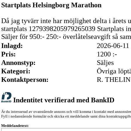
Startplats Helsingborg Marathon
Då jag tyvärr inte har möjlighet delta i året
startplats 1279398205979265039 Startplats in
Säljer för 950:- 250:- överlåtelseavgift så s
Inlagd:
2026-06-1
Pris:
1200 :-
Annonstyp:
Säljes
Kategori:
Övriga löpt
Kontaktperson:
R. THELIN
Indentitet verifierad med BankID
Är du intresserad av ovanstående annons och vill komma i kontakt med annonsör
Fyll i nedanstående formulär och skicka ett meddelande samt dina kontaktuppgifte
Meddelandetext: