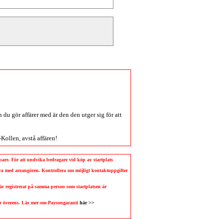
du gör affärer med är den den utger sig för att
-Kollen
, avstå affären!
köpare. För att undvika bedragare vid köp av startplats
llera med arrangören. Kontrollera om möjligt kontaktuppgifter
 är registrerat på samma person som startplatsen är
 är överens. Läs mer om Paysongaranti
här >>