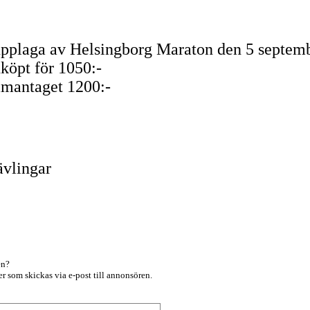
s upplaga av Helsingborg Maraton den 5 septemb
köpt för 1050:-
ammantaget 1200:-
1
ävlingar
en?
r som skickas via e-post till annonsören.