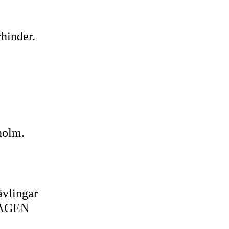
rhinder.
holm.
2
ävlingar
AGEN