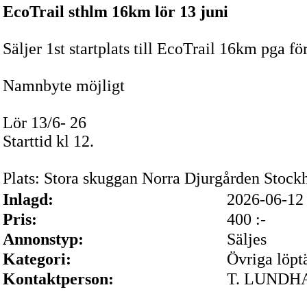
EcoTrail sthlm 16km lör 13 juni
Säljer 1st startplats till EcoTrail 16km pga fö
Namnbyte möjligt
Lör 13/6- 26
Starttid kl 12.
Plats: Stora skuggan Norra Djurgården Stock
Inlagd:
2026-06-1
Pris:
400 :-
Annonstyp:
Säljes
Kategori:
Övriga löpt
Kontaktperson:
T. LUNDH