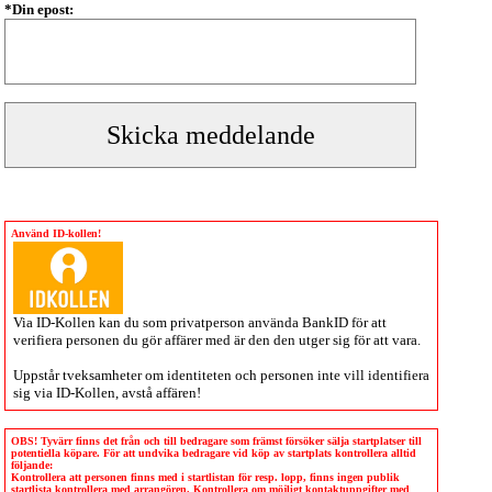
*Din epost:
Använd ID-kollen!
Via
ID-Kollen
kan du som privatperson använda BankID för att
verifiera personen du gör affärer med är den den utger sig för att vara.
Uppstår tveksamheter om identiteten och personen inte vill identifiera
sig via
ID-Kollen
, avstå affären!
OBS! Tyvärr finns det från och till bedragare som främst försöker sälja startplatser till
potentiella köpare. För att undvika bedragare vid köp av startplats kontrollera alltid
följande:
Kontrollera att personen finns med i startlistan för resp. lopp, finns ingen publik
startlista kontrollera med arrangören. Kontrollera om möjligt kontaktuppgifter med