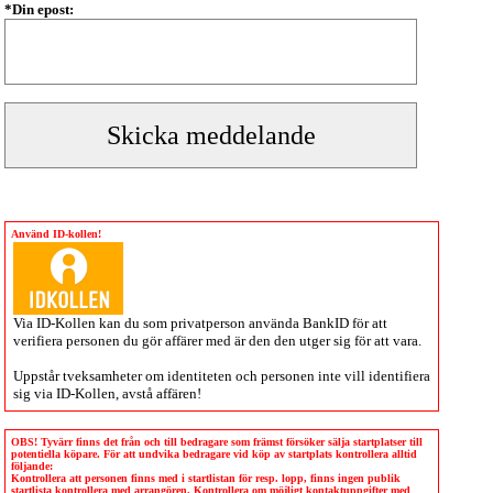
*Din epost:
Använd ID-kollen!
Via
ID-Kollen
kan du som privatperson använda BankID för att
verifiera personen du gör affärer med är den den utger sig för att vara.
Uppstår tveksamheter om identiteten och personen inte vill identifiera
sig via
ID-Kollen
, avstå affären!
OBS! Tyvärr finns det från och till bedragare som främst försöker sälja startplatser till
potentiella köpare. För att undvika bedragare vid köp av startplats kontrollera alltid
följande:
Kontrollera att personen finns med i startlistan för resp. lopp, finns ingen publik
startlista kontrollera med arrangören. Kontrollera om möjligt kontaktuppgifter med