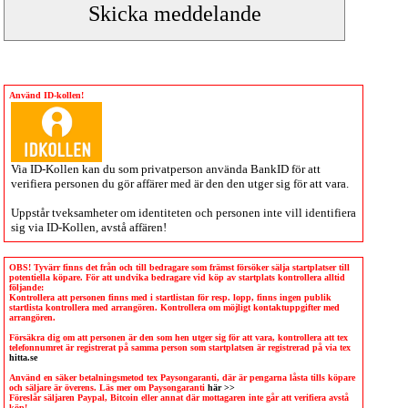
Använd ID-kollen!
Via
ID-Kollen
kan du som privatperson använda BankID för att
verifiera personen du gör affärer med är den den utger sig för att vara.
Uppstår tveksamheter om identiteten och personen inte vill identifiera
sig via
ID-Kollen
, avstå affären!
OBS! Tyvärr finns det från och till bedragare som främst försöker sälja startplatser till
potentiella köpare. För att undvika bedragare vid köp av startplats kontrollera alltid
följande:
Kontrollera att personen finns med i startlistan för resp. lopp, finns ingen publik
startlista kontrollera med arrangören. Kontrollera om möjligt kontaktuppgifter med
arrangören.
Försäkra dig om att personen är den som hen utger sig för att vara, kontrollera att tex
telefonnumret är registrerat på samma person som startplatsen är registrerad på via tex
hitta.se
Använd en säker betalningsmetod tex Paysongaranti, där är pengarna låsta tills köpare
och säljare är överens. Läs mer om Paysongaranti
här >>
Föreslår säljaren Paypal, Bitcoin eller annat där mottagaren inte går att verifiera avstå
köp!