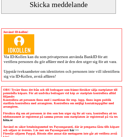
Använd ID-kollen!
Via
ID-Kollen
kan du som privatperson använda BankID för att
verifiera personen du gör affärer med är den den utger sig för att vara.
Uppstår tveksamheter om identiteten och personen inte vill identifiera
sig via
ID-Kollen
, avstå affären!
OBS! Tyvärr finns det från och till bedragare som främst försöker sälja startplatser till
potentiella köpare. För att undvika bedragare vid köp av startplats kontrollera alltid
följande:
Kontrollera att personen finns med i startlistan för resp. lopp, finns ingen publik
startlista kontrollera med arrangören. Kontrollera om möjligt kontaktuppgifter med
arrangören.
Försäkra dig om att personen är den som hen utger sig för att vara, kontrollera att tex
telefonnumret är registrerat på samma person som startplatsen är registrerad på via tex
hitta.se
Använd en säker betalningsmetod tex Paysongaranti, där är pengarna låsta tills köpare
och säljare är överens. Läs mer om Paysongaranti
här >>
Föreslår säljaren Paypal, Bitcoin eller annat där mottagaren inte går att verifiera avstå
köp!