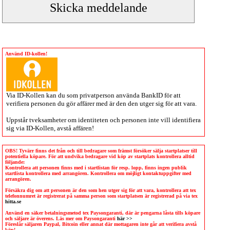
Använd ID-kollen!
Via
ID-Kollen
kan du som privatperson använda BankID för att
verifiera personen du gör affärer med är den den utger sig för att vara.
Uppstår tveksamheter om identiteten och personen inte vill identifiera
sig via
ID-Kollen
, avstå affären!
OBS! Tyvärr finns det från och till bedragare som främst försöker sälja startplatser till
potentiella köpare. För att undvika bedragare vid köp av startplats kontrollera alltid
följande:
Kontrollera att personen finns med i startlistan för resp. lopp, finns ingen publik
startlista kontrollera med arrangören. Kontrollera om möjligt kontaktuppgifter med
arrangören.
Försäkra dig om att personen är den som hen utger sig för att vara, kontrollera att tex
telefonnumret är registrerat på samma person som startplatsen är registrerad på via tex
hitta.se
Använd en säker betalningsmetod tex Paysongaranti, där är pengarna låsta tills köpare
och säljare är överens. Läs mer om Paysongaranti
här >>
Föreslår säljaren Paypal, Bitcoin eller annat där mottagaren inte går att verifiera avstå
köp!