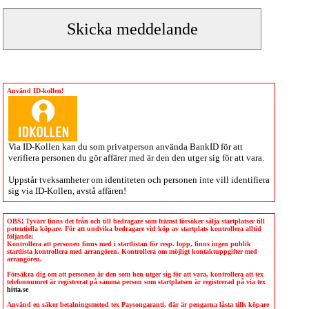
Använd ID-kollen!
Via
ID-Kollen
kan du som privatperson använda BankID för att
verifiera personen du gör affärer med är den den utger sig för att vara.
Uppstår tveksamheter om identiteten och personen inte vill identifiera
sig via
ID-Kollen
, avstå affären!
OBS! Tyvärr finns det från och till bedragare som främst försöker sälja startplatser till
potentiella köpare. För att undvika bedragare vid köp av startplats kontrollera alltid
följande:
Kontrollera att personen finns med i startlistan för resp. lopp, finns ingen publik
startlista kontrollera med arrangören. Kontrollera om möjligt kontaktuppgifter med
arrangören.
Försäkra dig om att personen är den som hen utger sig för att vara, kontrollera att tex
telefonnumret är registrerat på samma person som startplatsen är registrerad på via tex
hitta.se
Använd en säker betalningsmetod tex Paysongaranti, där är pengarna låsta tills köpare