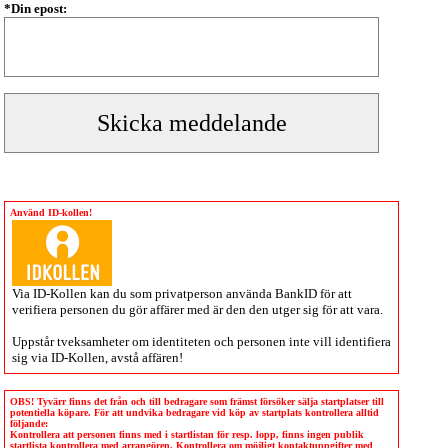
*Din epost:
Använd ID-kollen!
Via
ID-Kollen
kan du som privatperson använda BankID för att
verifiera personen du gör affärer med är den den utger sig för att vara.
Uppstår tveksamheter om identiteten och personen inte vill identifiera
sig via
ID-Kollen
, avstå affären!
OBS! Tyvärr finns det från och till bedragare som främst försöker sälja startplatser till
potentiella köpare. För att undvika bedragare vid köp av startplats kontrollera alltid
följande:
Kontrollera att personen finns med i startlistan för resp. lopp, finns ingen publik
startlista kontrollera med arrangören. Kontrollera om möjligt kontaktuppgifter med