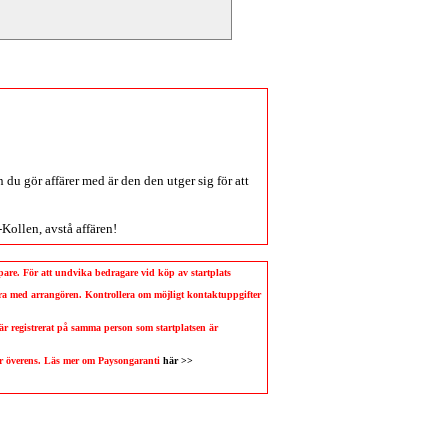
du gör affärer med är den den utger sig för att
-Kollen
, avstå affären!
köpare. För att undvika bedragare vid köp av startplats
llera med arrangören. Kontrollera om möjligt kontaktuppgifter
 är registrerat på samma person som startplatsen är
 är överens. Läs mer om Paysongaranti
här >>