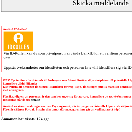
Använd ID-kollen!
Via
ID-Kollen
kan du som privatperson använda BankID för att verifiera personen 
vara.
Uppstår tveksamheter om identiteten och personen inte vill identifiera sig via
ID
OBS! Tyvärr finns det från och till bedragare som främst försöker sälja startplatser till potentiella 
kontrollera alltid följande:
Kontrollera att personen finns med i startlistan för resp. lopp, finns ingen publik startlista kontro
med arrangören.
Försäkra dig om att personen är den som hen utger sig för att vara, kontrollera att tex telefonnumret
registrerad på via tex
hitta.se
Använd en säker betalningsmetod tex Paysongaranti, där är pengarna låsta tills köpare och säljare
Föreslår säljaren Paypal, Bitcoin eller annat där mottagaren inte går att verifiera avstå köp!
Annonsen har visats:
174 ggr