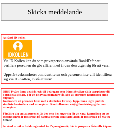
Använd ID-kollen!
Via
ID-Kollen
kan du som privatperson använda BankID för att
verifiera personen du gör affärer med är den den utger sig för att vara.
Uppstår tveksamheter om identiteten och personen inte vill identifiera
sig via
ID-Kollen
, avstå affären!
OBS! Tyvärr finns det från och till bedragare som främst försöker sälja startplatser till
potentiella köpare. För att undvika bedragare vid köp av startplats kontrollera alltid
följande:
Kontrollera att personen finns med i startlistan för resp. lopp, finns ingen publik
startlista kontrollera med arrangören. Kontrollera om möjligt kontaktuppgifter med
arrangören.
Försäkra dig om att personen är den som hen utger sig för att vara, kontrollera att tex
telefonnumret är registrerat på samma person som startplatsen är registrerad på via tex
hitta.se
Använd en säker betalningsmetod tex Paysongaranti, där är pengarna låsta tills köpare