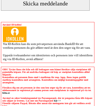
Använd ID-kollen!
Via
ID-Kollen
kan du som privatperson använda BankID för att
verifiera personen du gör affärer med är den den utger sig för att vara.
Uppstår tveksamheter om identiteten och personen inte vill identifiera
sig via
ID-Kollen
, avstå affären!
OBS! Tyvärr finns det från och till bedragare som främst försöker sälja startplatser till
potentiella köpare. För att undvika bedragare vid köp av startplats kontrollera alltid
följande:
Kontrollera att personen finns med i startlistan för resp. lopp, finns ingen publik
startlista kontrollera med arrangören. Kontrollera om möjligt kontaktuppgifter med
arrangören.
Försäkra dig om att personen är den som hen utger sig för att vara, kontrollera att tex
telefonnumret är registrerat på samma person som startplatsen är registrerad på via tex
hitta.se
Använd en säker betalningsmetod tex Paysongaranti, där är pengarna låsta tills köpare
och säljare är överens. Läs mer om Paysongaranti
här >>
Föreslår säljaren Paypal, Bitcoin eller annat där mottagaren inte går att verifiera avstå
köp!