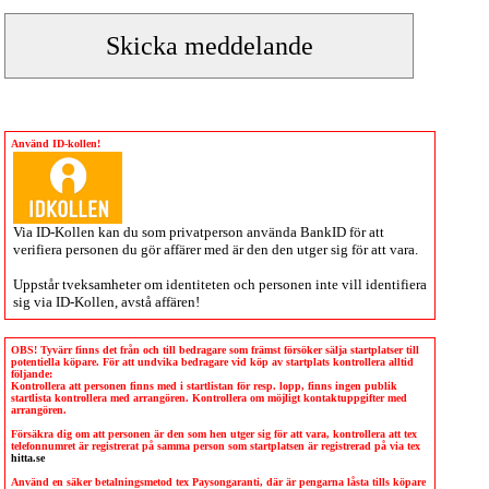
Använd ID-kollen!
Via
ID-Kollen
kan du som privatperson använda BankID för att
verifiera personen du gör affärer med är den den utger sig för att vara.
Uppstår tveksamheter om identiteten och personen inte vill identifiera
sig via
ID-Kollen
, avstå affären!
OBS! Tyvärr finns det från och till bedragare som främst försöker sälja startplatser till
potentiella köpare. För att undvika bedragare vid köp av startplats kontrollera alltid
följande:
Kontrollera att personen finns med i startlistan för resp. lopp, finns ingen publik
startlista kontrollera med arrangören. Kontrollera om möjligt kontaktuppgifter med
arrangören.
Försäkra dig om att personen är den som hen utger sig för att vara, kontrollera att tex
telefonnumret är registrerat på samma person som startplatsen är registrerad på via tex
hitta.se
Använd en säker betalningsmetod tex Paysongaranti, där är pengarna låsta tills köpare