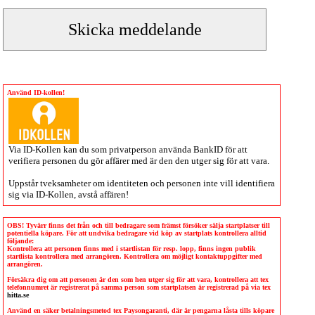
Använd ID-kollen!
Via
ID-Kollen
kan du som privatperson använda BankID för att
verifiera personen du gör affärer med är den den utger sig för att vara.
Uppstår tveksamheter om identiteten och personen inte vill identifiera
sig via
ID-Kollen
, avstå affären!
OBS! Tyvärr finns det från och till bedragare som främst försöker sälja startplatser till
potentiella köpare. För att undvika bedragare vid köp av startplats kontrollera alltid
följande:
Kontrollera att personen finns med i startlistan för resp. lopp, finns ingen publik
startlista kontrollera med arrangören. Kontrollera om möjligt kontaktuppgifter med
arrangören.
Försäkra dig om att personen är den som hen utger sig för att vara, kontrollera att tex
telefonnumret är registrerat på samma person som startplatsen är registrerad på via tex
hitta.se
Använd en säker betalningsmetod tex Paysongaranti, där är pengarna låsta tills köpare