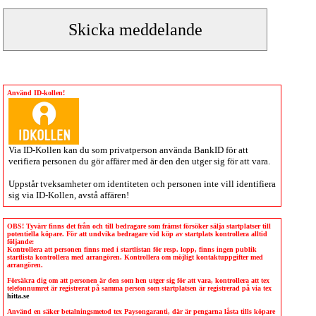
Använd ID-kollen!
Via
ID-Kollen
kan du som privatperson använda BankID för att
verifiera personen du gör affärer med är den den utger sig för att vara.
Uppstår tveksamheter om identiteten och personen inte vill identifiera
sig via
ID-Kollen
, avstå affären!
OBS! Tyvärr finns det från och till bedragare som främst försöker sälja startplatser till
potentiella köpare. För att undvika bedragare vid köp av startplats kontrollera alltid
följande:
Kontrollera att personen finns med i startlistan för resp. lopp, finns ingen publik
startlista kontrollera med arrangören. Kontrollera om möjligt kontaktuppgifter med
arrangören.
Försäkra dig om att personen är den som hen utger sig för att vara, kontrollera att tex
telefonnumret är registrerat på samma person som startplatsen är registrerad på via tex
hitta.se
Använd en säker betalningsmetod tex Paysongaranti, där är pengarna låsta tills köpare