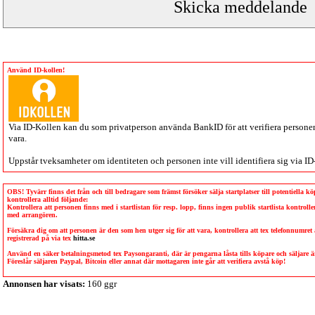
Använd ID-kollen!
Via
ID-Kollen
kan du som privatperson använda BankID för att verifiera personen 
vara.
Uppstår tveksamheter om identiteten och personen inte vill identifiera sig via
ID
OBS! Tyvärr finns det från och till bedragare som främst försöker sälja startplatser till potentiella 
kontrollera alltid följande:
Kontrollera att personen finns med i startlistan för resp. lopp, finns ingen publik startlista kontro
med arrangören.
Försäkra dig om att personen är den som hen utger sig för att vara, kontrollera att tex telefonnumret
registrerad på via tex
hitta.se
Använd en säker betalningsmetod tex Paysongaranti, där är pengarna låsta tills köpare och säljare
Föreslår säljaren Paypal, Bitcoin eller annat där mottagaren inte går att verifiera avstå köp!
Annonsen har visats:
160 ggr