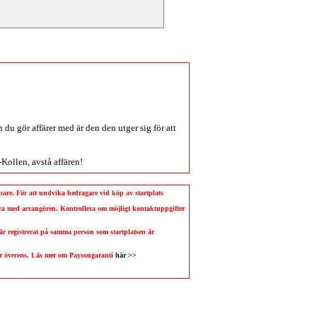
du gör affärer med är den den utger sig för att
-Kollen
, avstå affären!
köpare. För att undvika bedragare vid köp av startplats
llera med arrangören. Kontrollera om möjligt kontaktuppgifter
 är registrerat på samma person som startplatsen är
 är överens. Läs mer om Paysongaranti
här >>