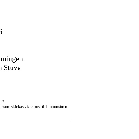
16
mningen
n Stuve
en?
r som skickas via e-post till annonsören.