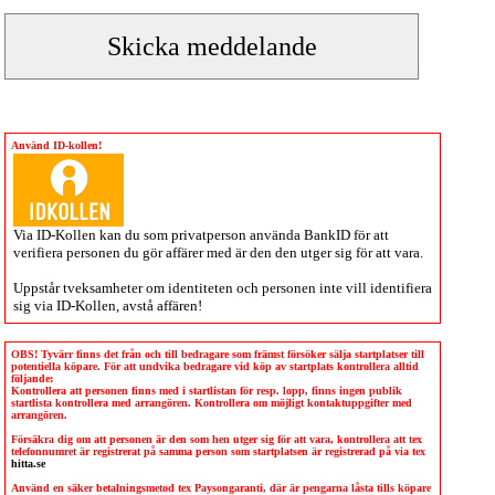
Använd ID-kollen!
Via
ID-Kollen
kan du som privatperson använda BankID för att
verifiera personen du gör affärer med är den den utger sig för att vara.
Uppstår tveksamheter om identiteten och personen inte vill identifiera
sig via
ID-Kollen
, avstå affären!
OBS! Tyvärr finns det från och till bedragare som främst försöker sälja startplatser till
potentiella köpare. För att undvika bedragare vid köp av startplats kontrollera alltid
följande:
Kontrollera att personen finns med i startlistan för resp. lopp, finns ingen publik
startlista kontrollera med arrangören. Kontrollera om möjligt kontaktuppgifter med
arrangören.
Försäkra dig om att personen är den som hen utger sig för att vara, kontrollera att tex
telefonnumret är registrerat på samma person som startplatsen är registrerad på via tex
hitta.se
Använd en säker betalningsmetod tex Paysongaranti, där är pengarna låsta tills köpare