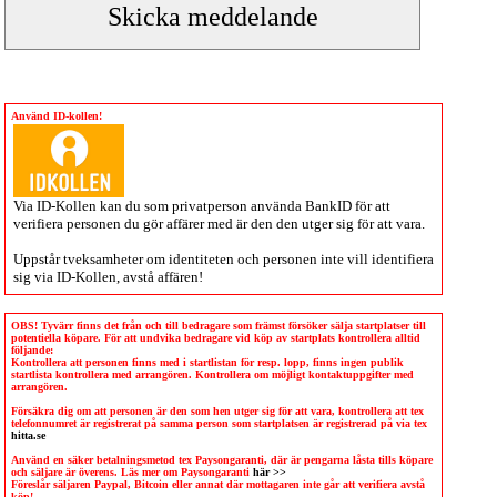
Använd ID-kollen!
Via
ID-Kollen
kan du som privatperson använda BankID för att
verifiera personen du gör affärer med är den den utger sig för att vara.
Uppstår tveksamheter om identiteten och personen inte vill identifiera
sig via
ID-Kollen
, avstå affären!
OBS! Tyvärr finns det från och till bedragare som främst försöker sälja startplatser till
potentiella köpare. För att undvika bedragare vid köp av startplats kontrollera alltid
följande:
Kontrollera att personen finns med i startlistan för resp. lopp, finns ingen publik
startlista kontrollera med arrangören. Kontrollera om möjligt kontaktuppgifter med
arrangören.
Försäkra dig om att personen är den som hen utger sig för att vara, kontrollera att tex
telefonnumret är registrerat på samma person som startplatsen är registrerad på via tex
hitta.se
Använd en säker betalningsmetod tex Paysongaranti, där är pengarna låsta tills köpare
och säljare är överens. Läs mer om Paysongaranti
här >>
Föreslår säljaren Paypal, Bitcoin eller annat där mottagaren inte går att verifiera avstå
köp!