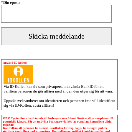
*Din epost:
Använd ID-kollen!
Via
ID-Kollen
kan du som privatperson använda BankID för att
verifiera personen du gör affärer med är den den utger sig för att vara.
Uppstår tveksamheter om identiteten och personen inte vill identifiera
sig via
ID-Kollen
, avstå affären!
OBS! Tyvärr finns det från och till bedragare som främst försöker sälja startplatser till
potentiella köpare. För att undvika bedragare vid köp av startplats kontrollera alltid
följande:
Kontrollera att personen finns med i startlistan för resp. lopp, finns ingen publik
startlista kontrollera med arrangören. Kontrollera om möjligt kontaktuppgifter med