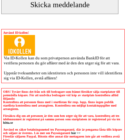
Använd ID-kollen!
Via
ID-Kollen
kan du som privatperson använda BankID för att
verifiera personen du gör affärer med är den den utger sig för att vara.
Uppstår tveksamheter om identiteten och personen inte vill identifiera
sig via
ID-Kollen
, avstå affären!
OBS! Tyvärr finns det från och till bedragare som främst försöker sälja startplatser till
potentiella köpare. För att undvika bedragare vid köp av startplats kontrollera alltid
följande:
Kontrollera att personen finns med i startlistan för resp. lopp, finns ingen publik
startlista kontrollera med arrangören. Kontrollera om möjligt kontaktuppgifter med
arrangören.
Försäkra dig om att personen är den som hen utger sig för att vara, kontrollera att tex
telefonnumret är registrerat på samma person som startplatsen är registrerad på via tex
hitta.se
Använd en säker betalningsmetod tex Paysongaranti, där är pengarna låsta tills köpare
och säljare är överens. Läs mer om Paysongaranti
här >>
Föreslår säljaren Paypal, Bitcoin eller annat där mottagaren inte går att verifiera avstå
köp!