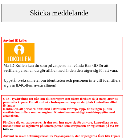
Använd ID-kollen!
Via
ID-Kollen
kan du som privatperson använda BankID för att
verifiera personen du gör affärer med är den den utger sig för att vara.
Uppstår tveksamheter om identiteten och personen inte vill identifiera
sig via
ID-Kollen
, avstå affären!
OBS! Tyvärr finns det från och till bedragare som främst försöker sälja startplatser till
potentiella köpare. För att undvika bedragare vid köp av startplats kontrollera alltid
följande:
Kontrollera att personen finns med i startlistan för resp. lopp, finns ingen publik
startlista kontrollera med arrangören. Kontrollera om möjligt kontaktuppgifter med
arrangören.
Försäkra dig om att personen är den som hen utger sig för att vara, kontrollera att tex
telefonnumret är registrerat på samma person som startplatsen är registrerad på via tex
hitta.se
Använd en säker betalningsmetod tex Paysongaranti, där är pengarna låsta tills köpare