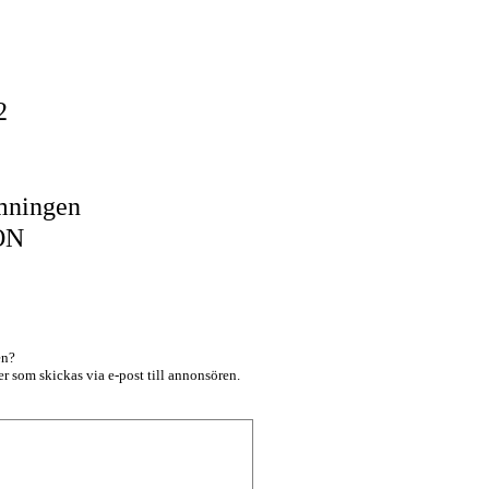
22
mningen
ON
en?
r som skickas via e-post till annonsören.