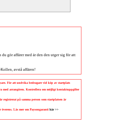
du gör affärer med är den den utger sig för att
-Kollen
, avstå affären!
köpare. För att undvika bedragare vid köp av startplats
llera med arrangören. Kontrollera om möjligt kontaktuppgifter
 är registrerat på samma person som startplatsen är
 är överens. Läs mer om Paysongaranti
här >>