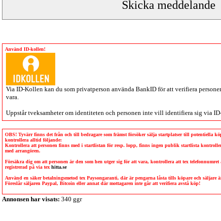
Använd ID-kollen!
Via
ID-Kollen
kan du som privatperson använda BankID för att verifiera personen 
vara.
Uppstår tveksamheter om identiteten och personen inte vill identifiera sig via
ID
OBS! Tyvärr finns det från och till bedragare som främst försöker sälja startplatser till potentiella 
kontrollera alltid följande:
Kontrollera att personen finns med i startlistan för resp. lopp, finns ingen publik startlista kontro
med arrangören.
Försäkra dig om att personen är den som hen utger sig för att vara, kontrollera att tex telefonnumret
registrerad på via tex
hitta.se
Använd en säker betalningsmetod tex Paysongaranti, där är pengarna låsta tills köpare och säljare
Föreslår säljaren Paypal, Bitcoin eller annat där mottagaren inte går att verifiera avstå köp!
Annonsen har visats:
340 ggr