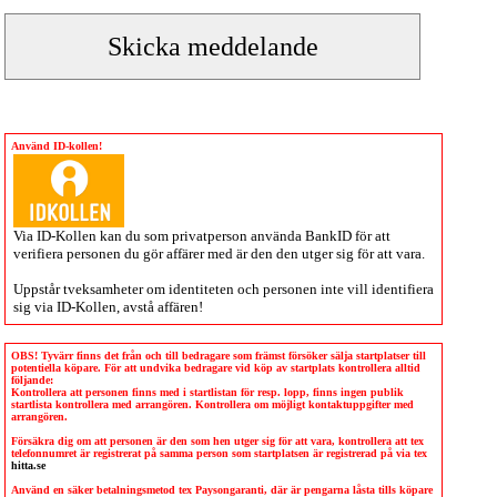
Använd ID-kollen!
Via
ID-Kollen
kan du som privatperson använda BankID för att
verifiera personen du gör affärer med är den den utger sig för att vara.
Uppstår tveksamheter om identiteten och personen inte vill identifiera
sig via
ID-Kollen
, avstå affären!
OBS! Tyvärr finns det från och till bedragare som främst försöker sälja startplatser till
potentiella köpare. För att undvika bedragare vid köp av startplats kontrollera alltid
följande:
Kontrollera att personen finns med i startlistan för resp. lopp, finns ingen publik
startlista kontrollera med arrangören. Kontrollera om möjligt kontaktuppgifter med
arrangören.
Försäkra dig om att personen är den som hen utger sig för att vara, kontrollera att tex
telefonnumret är registrerat på samma person som startplatsen är registrerad på via tex
hitta.se
Använd en säker betalningsmetod tex Paysongaranti, där är pengarna låsta tills köpare