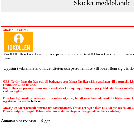
Använd ID-kollen!
Via
ID-Kollen
kan du som privatperson använda BankID för att verifiera personen 
vara.
Uppstår tveksamheter om identiteten och personen inte vill identifiera sig via
ID
OBS! Tyvärr finns det från och till bedragare som främst försöker sälja startplatser till potentiella 
kontrollera alltid följande:
Kontrollera att personen finns med i startlistan för resp. lopp, finns ingen publik startlista kontro
med arrangören.
Försäkra dig om att personen är den som hen utger sig för att vara, kontrollera att tex telefonnumret
registrerad på via tex
hitta.se
Använd en säker betalningsmetod tex Paysongaranti, där är pengarna låsta tills köpare och säljare
Föreslår säljaren Paypal, Bitcoin eller annat där mottagaren inte går att verifiera avstå köp!
Annonsen har visats:
119 ggr