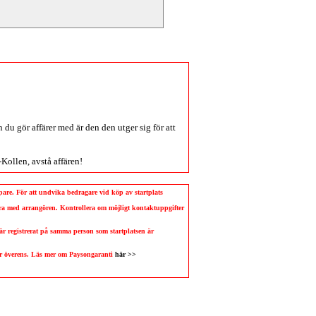
du gör affärer med är den den utger sig för att
-Kollen
, avstå affären!
köpare. För att undvika bedragare vid köp av startplats
llera med arrangören. Kontrollera om möjligt kontaktuppgifter
 är registrerat på samma person som startplatsen är
 är överens. Läs mer om Paysongaranti
här >>