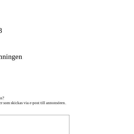
23
mningen
en?
r som skickas via e-post till annonsören.