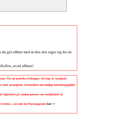
du gör affärer med är den den utger sig för att
-Kollen
, avstå affären!
köpare. För att undvika bedragare vid köp av startplats
llera med arrangören. Kontrollera om möjligt kontaktuppgifter
 är registrerat på samma person som startplatsen är
 är överens. Läs mer om Paysongaranti
här >>