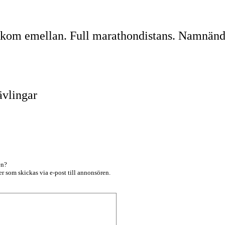
m kom emellan. Full marathondistans. Namnänd
3
ävlingar
en?
r som skickas via e-post till annonsören.