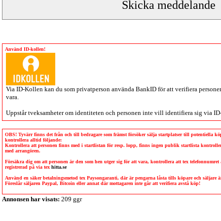
Använd ID-kollen!
Via
ID-Kollen
kan du som privatperson använda BankID för att verifiera personen 
vara.
Uppstår tveksamheter om identiteten och personen inte vill identifiera sig via
ID
OBS! Tyvärr finns det från och till bedragare som främst försöker sälja startplatser till potentiella 
kontrollera alltid följande:
Kontrollera att personen finns med i startlistan för resp. lopp, finns ingen publik startlista kontro
med arrangören.
Försäkra dig om att personen är den som hen utger sig för att vara, kontrollera att tex telefonnumret
registrerad på via tex
hitta.se
Använd en säker betalningsmetod tex Paysongaranti, där är pengarna låsta tills köpare och säljare
Föreslår säljaren Paypal, Bitcoin eller annat där mottagaren inte går att verifiera avstå köp!
Annonsen har visats:
209 ggr