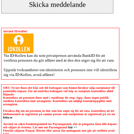
Använd ID-kollen!
Via
ID-Kollen
kan du som privatperson använda BankID för att
verifiera personen du gör affärer med är den den utger sig för att vara.
Uppstår tveksamheter om identiteten och personen inte vill identifiera
sig via
ID-Kollen
, avstå affären!
OBS! Tyvärr finns det från och till bedragare som främst försöker sälja startplatser till
potentiella köpare. För att undvika bedragare vid köp av startplats kontrollera alltid
följande:
Kontrollera att personen finns med i startlistan för resp. lopp, finns ingen publik
startlista kontrollera med arrangören. Kontrollera om möjligt kontaktuppgifter med
arrangören.
Försäkra dig om att personen är den som hen utger sig för att vara, kontrollera att tex
telefonnumret är registrerat på samma person som startplatsen är registrerad på via tex
hitta.se
Använd en säker betalningsmetod tex Paysongaranti, där är pengarna låsta tills köpare
och säljare är överens. Läs mer om Paysongaranti
här >>
Föreslår säljaren Paypal, Bitcoin eller annat där mottagaren inte går att verifiera avstå
köp!