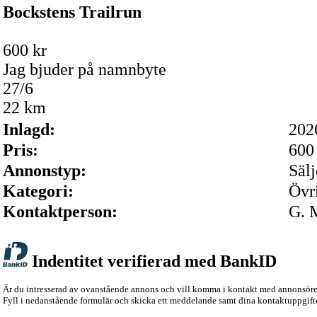
Bockstens Trailrun
600 kr
Jag bjuder på namnbyte
27/6
22 km
Inlagd:
202
Pris:
600 
Annonstyp:
Sälj
Kategori:
Övr
Kontaktperson:
G. 
Indentitet verifierad med BankID
Är du intresserad av ovanstående annons och vill komma i kontakt med annonsör
Fyll i nedanstående formulär och skicka ett meddelande samt dina kontaktuppgifte