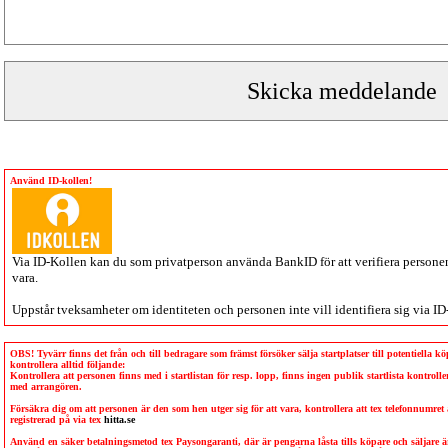
Använd ID-kollen!
Via
ID-Kollen
kan du som privatperson använda BankID för att verifiera personen 
vara.
Uppstår tveksamheter om identiteten och personen inte vill identifiera sig via
ID
OBS! Tyvärr finns det från och till bedragare som främst försöker sälja startplatser till potentiella 
kontrollera alltid följande:
Kontrollera att personen finns med i startlistan för resp. lopp, finns ingen publik startlista kontro
med arrangören.
Försäkra dig om att personen är den som hen utger sig för att vara, kontrollera att tex telefonnumret
registrerad på via tex
hitta.se
Använd en säker betalningsmetod tex Paysongaranti, där är pengarna låsta tills köpare och säljare