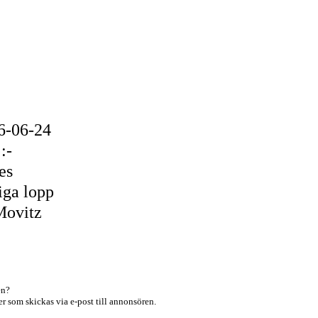
6-06-24
:-
es
iga lopp
Movitz
en?
r som skickas via e-post till annonsören.