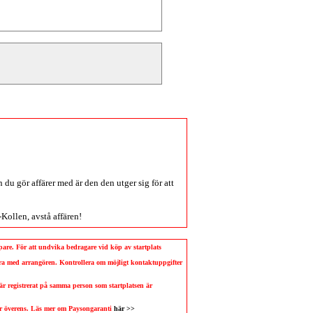
du gör affärer med är den den utger sig för att
-Kollen
, avstå affären!
köpare. För att undvika bedragare vid köp av startplats
llera med arrangören. Kontrollera om möjligt kontaktuppgifter
 är registrerat på samma person som startplatsen är
 är överens. Läs mer om Paysongaranti
här >>