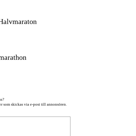
m Halvmaraton
marathon
en?
r som skickas via e-post till annonsören.