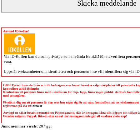
Använd ID-kollen!
Via
ID-Kollen
kan du som privatperson använda BankID för att verifiera personen 
vara.
Uppstår tveksamheter om identiteten och personen inte vill identifiera sig via
ID
OBS! Tyvärr finns det från och till bedragare som främst försöker sälja startplatser till potentiella 
kontrollera alltid följande:
Kontrollera att personen finns med i startlistan för resp. lopp, finns ingen publik startlista kontro
med arrangören.
Försäkra dig om att personen är den som hen utger sig för att vara, kontrollera att tex telefonnumret
registrerad på via tex
hitta.se
Använd en säker betalningsmetod tex Paysongaranti, där är pengarna låsta tills köpare och säljare
Föreslår säljaren Paypal, Bitcoin eller annat där mottagaren inte går att verifiera avstå köp!
Annonsen har visats:
207 ggr