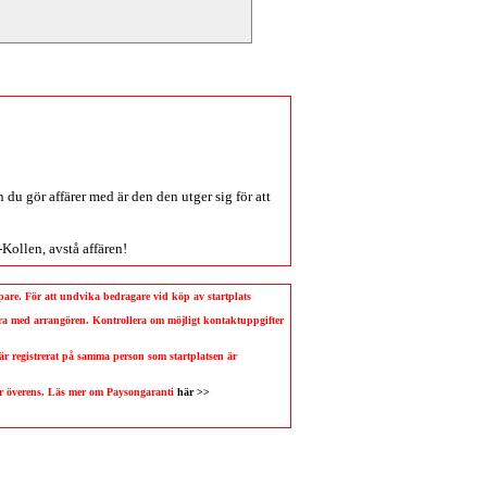
du gör affärer med är den den utger sig för att
-Kollen
, avstå affären!
köpare. För att undvika bedragare vid köp av startplats
llera med arrangören. Kontrollera om möjligt kontaktuppgifter
 är registrerat på samma person som startplatsen är
 är överens. Läs mer om Paysongaranti
här >>