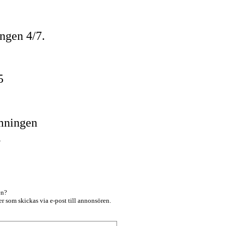
ingen 4/7.
25
mningen
K
en?
r som skickas via e-post till annonsören.