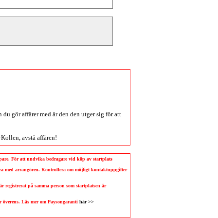
du gör affärer med är den den utger sig för att
-Kollen
, avstå affären!
köpare. För att undvika bedragare vid köp av startplats
llera med arrangören. Kontrollera om möjligt kontaktuppgifter
 är registrerat på samma person som startplatsen är
 är överens. Läs mer om Paysongaranti
här >>