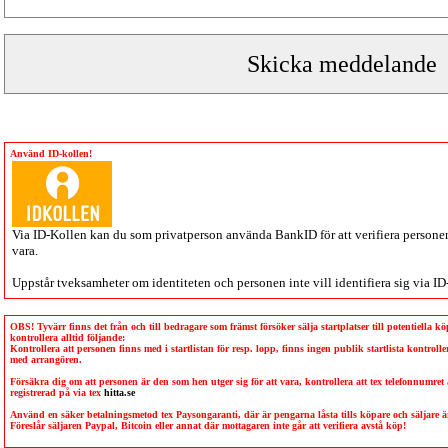
Använd ID-kollen!
Via
ID-Kollen
kan du som privatperson använda BankID för att verifiera personen 
vara.
Uppstår tveksamheter om identiteten och personen inte vill identifiera sig via
ID
OBS! Tyvärr finns det från och till bedragare som främst försöker sälja startplatser till potentiella 
kontrollera alltid följande:
Kontrollera att personen finns med i startlistan för resp. lopp, finns ingen publik startlista kontro
med arrangören.
Försäkra dig om att personen är den som hen utger sig för att vara, kontrollera att tex telefonnumret
registrerad på via tex
hitta.se
Använd en säker betalningsmetod tex Paysongaranti, där är pengarna låsta tills köpare och säljare
Föreslår säljaren Paypal, Bitcoin eller annat där mottagaren inte går att verifiera avstå köp!