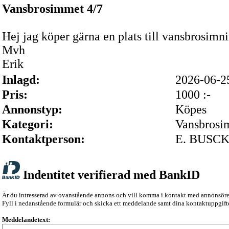
Vansbrosimmet 4/7
Hej jag köper gärna en plats till vansbrosimn
Mvh
Erik
Inlagd:
2026-06-
Pris:
1000 :-
Annonstyp:
Köpes
Kategori:
Vansbrosi
Kontaktperson:
E. BUSC
Indentitet verifierad med BankID
Är du intresserad av ovanstående annons och vill komma i kontakt med annonsör
Fyll i nedanstående formulär och skicka ett meddelande samt dina kontaktuppgifte
Meddelandetext: