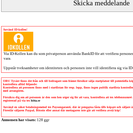
Använd ID-kollen!
Via
ID-Kollen
kan du som privatperson använda BankID för att verifiera personen 
vara.
Uppstår tveksamheter om identiteten och personen inte vill identifiera sig via
ID
OBS! Tyvärr finns det från och till bedragare som främst försöker sälja startplatser till potentiella 
kontrollera alltid följande:
Kontrollera att personen finns med i startlistan för resp. lopp, finns ingen publik startlista kontro
med arrangören.
Försäkra dig om att personen är den som hen utger sig för att vara, kontrollera att tex telefonnumret
registrerad på via tex
hitta.se
Använd en säker betalningsmetod tex Paysongaranti, där är pengarna låsta tills köpare och säljare
Föreslår säljaren Paypal, Bitcoin eller annat där mottagaren inte går att verifiera avstå köp!
Annonsen har visats:
128 ggr