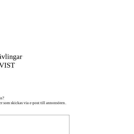
6
ävlingar
VIST
en?
r som skickas via e-post till annonsören.