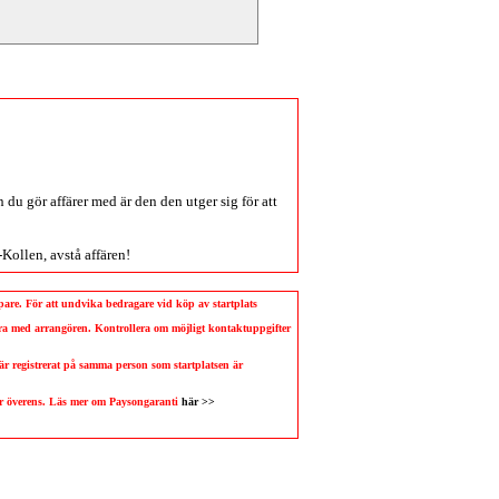
du gör affärer med är den den utger sig för att
-Kollen
, avstå affären!
köpare. För att undvika bedragare vid köp av startplats
llera med arrangören. Kontrollera om möjligt kontaktuppgifter
 är registrerat på samma person som startplatsen är
 är överens. Läs mer om Paysongaranti
här >>