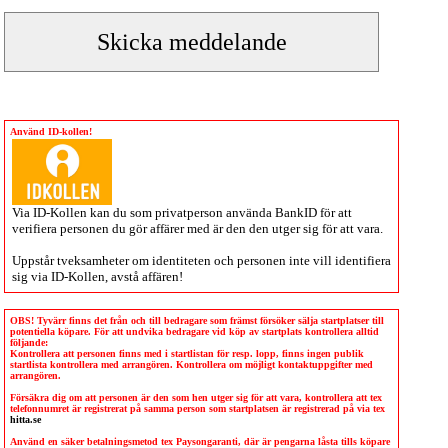
Använd ID-kollen!
Via
ID-Kollen
kan du som privatperson använda BankID för att
verifiera personen du gör affärer med är den den utger sig för att vara.
Uppstår tveksamheter om identiteten och personen inte vill identifiera
sig via
ID-Kollen
, avstå affären!
OBS! Tyvärr finns det från och till bedragare som främst försöker sälja startplatser till
potentiella köpare. För att undvika bedragare vid köp av startplats kontrollera alltid
följande:
Kontrollera att personen finns med i startlistan för resp. lopp, finns ingen publik
startlista kontrollera med arrangören. Kontrollera om möjligt kontaktuppgifter med
arrangören.
Försäkra dig om att personen är den som hen utger sig för att vara, kontrollera att tex
telefonnumret är registrerat på samma person som startplatsen är registrerad på via tex
hitta.se
Använd en säker betalningsmetod tex Paysongaranti, där är pengarna låsta tills köpare