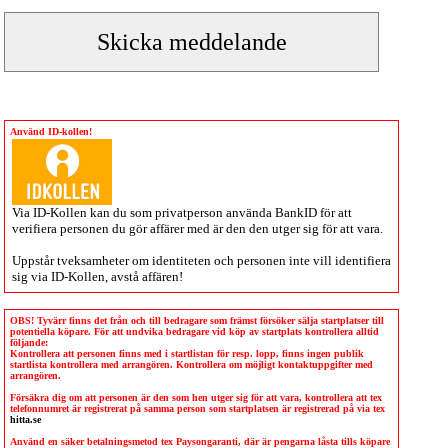
Använd ID-kollen!
Via
ID-Kollen
kan du som privatperson använda BankID för att
verifiera personen du gör affärer med är den den utger sig för att vara.
Uppstår tveksamheter om identiteten och personen inte vill identifiera
sig via
ID-Kollen
, avstå affären!
OBS! Tyvärr finns det från och till bedragare som främst försöker sälja startplatser till
potentiella köpare. För att undvika bedragare vid köp av startplats kontrollera alltid
följande:
Kontrollera att personen finns med i startlistan för resp. lopp, finns ingen publik
startlista kontrollera med arrangören. Kontrollera om möjligt kontaktuppgifter med
arrangören.
Försäkra dig om att personen är den som hen utger sig för att vara, kontrollera att tex
telefonnumret är registrerat på samma person som startplatsen är registrerad på via tex
hitta.se
Använd en säker betalningsmetod tex Paysongaranti, där är pengarna låsta tills köpare