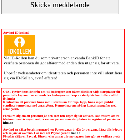
Använd ID-kollen!
Via
ID-Kollen
kan du som privatperson använda BankID för att
verifiera personen du gör affärer med är den den utger sig för att vara.
Uppstår tveksamheter om identiteten och personen inte vill identifiera
sig via
ID-Kollen
, avstå affären!
OBS! Tyvärr finns det från och till bedragare som främst försöker sälja startplatser till
potentiella köpare. För att undvika bedragare vid köp av startplats kontrollera alltid
följande:
Kontrollera att personen finns med i startlistan för resp. lopp, finns ingen publik
startlista kontrollera med arrangören. Kontrollera om möjligt kontaktuppgifter med
arrangören.
Försäkra dig om att personen är den som hen utger sig för att vara, kontrollera att tex
telefonnumret är registrerat på samma person som startplatsen är registrerad på via tex
hitta.se
Använd en säker betalningsmetod tex Paysongaranti, där är pengarna låsta tills köpare
och säljare är överens. Läs mer om Paysongaranti
här >>
Föreslår säljaren Paypal, Bitcoin eller annat där mottagaren inte går att verifiera avstå
köp!