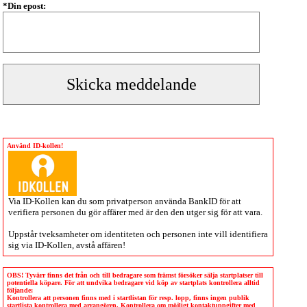
*Din epost:
Använd ID-kollen!
Via
ID-Kollen
kan du som privatperson använda BankID för att
verifiera personen du gör affärer med är den den utger sig för att vara.
Uppstår tveksamheter om identiteten och personen inte vill identifiera
sig via
ID-Kollen
, avstå affären!
OBS! Tyvärr finns det från och till bedragare som främst försöker sälja startplatser till
potentiella köpare. För att undvika bedragare vid köp av startplats kontrollera alltid
följande:
Kontrollera att personen finns med i startlistan för resp. lopp, finns ingen publik
startlista kontrollera med arrangören. Kontrollera om möjligt kontaktuppgifter med