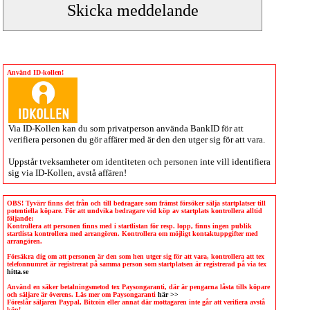
Använd ID-kollen!
Via
ID-Kollen
kan du som privatperson använda BankID för att
verifiera personen du gör affärer med är den den utger sig för att vara.
Uppstår tveksamheter om identiteten och personen inte vill identifiera
sig via
ID-Kollen
, avstå affären!
OBS! Tyvärr finns det från och till bedragare som främst försöker sälja startplatser till
potentiella köpare. För att undvika bedragare vid köp av startplats kontrollera alltid
följande:
Kontrollera att personen finns med i startlistan för resp. lopp, finns ingen publik
startlista kontrollera med arrangören. Kontrollera om möjligt kontaktuppgifter med
arrangören.
Försäkra dig om att personen är den som hen utger sig för att vara, kontrollera att tex
telefonnumret är registrerat på samma person som startplatsen är registrerad på via tex
hitta.se
Använd en säker betalningsmetod tex Paysongaranti, där är pengarna låsta tills köpare
och säljare är överens. Läs mer om Paysongaranti
här >>
Föreslår säljaren Paypal, Bitcoin eller annat där mottagaren inte går att verifiera avstå
köp!