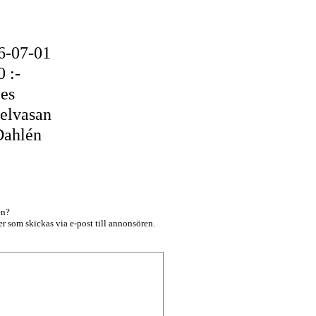
6-07-01
 :-
es
elvasan
Dahlén
en?
r som skickas via e-post till annonsören.