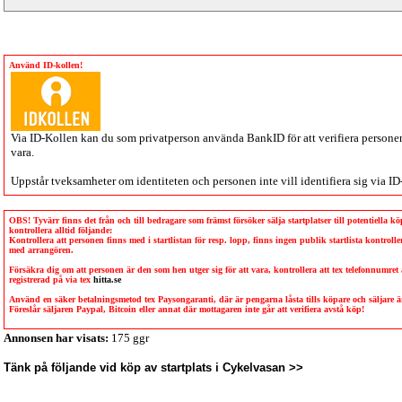
Använd ID-kollen!
Via
ID-Kollen
kan du som privatperson använda BankID för att verifiera personen 
vara.
Uppstår tveksamheter om identiteten och personen inte vill identifiera sig via
ID
OBS! Tyvärr finns det från och till bedragare som främst försöker sälja startplatser till potentiella 
kontrollera alltid följande:
Kontrollera att personen finns med i startlistan för resp. lopp, finns ingen publik startlista kontro
med arrangören.
Försäkra dig om att personen är den som hen utger sig för att vara, kontrollera att tex telefonnumret
registrerad på via tex
hitta.se
Använd en säker betalningsmetod tex Paysongaranti, där är pengarna låsta tills köpare och säljare
Föreslår säljaren Paypal, Bitcoin eller annat där mottagaren inte går att verifiera avstå köp!
Annonsen har visats:
175 ggr
Tänk på följande vid köp av startplats i Cykelvasan >>