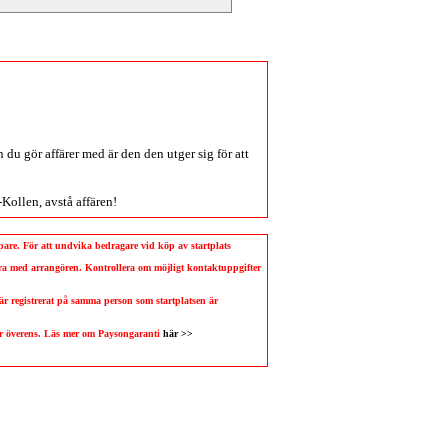
du gör affärer med är den den utger sig för att
-Kollen
, avstå affären!
köpare. För att undvika bedragare vid köp av startplats
llera med arrangören. Kontrollera om möjligt kontaktuppgifter
 är registrerat på samma person som startplatsen är
 är överens. Läs mer om Paysongaranti
här >>