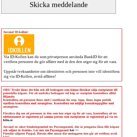
Använd ID-kollen!
Via
ID-Kollen
kan du som privatperson använda BankID för att
verifiera personen du gör affärer med är den den utger sig för att vara.
Uppstår tveksamheter om identiteten och personen inte vill identifiera
sig via
ID-Kollen
, avstå affären!
OBS! Tyvärr finns det från och till bedragare som främst försöker sälja startplatser till
potentiella köpare. För att undvika bedragare vid köp av startplats kontrollera alltid
följande:
Kontrollera att personen finns med i startlistan för resp. lopp, finns ingen publik
startlista kontrollera med arrangören. Kontrollera om möjligt kontaktuppgifter med
arrangören.
Försäkra dig om att personen är den som hen utger sig för att vara, kontrollera att tex
telefonnumret är registrerat på samma person som startplatsen är registrerad på via tex
hitta.se
Använd en säker betalningsmetod tex Paysongaranti, där är pengarna låsta tills köpare
och säljare är överens. Läs mer om Paysongaranti
här >>
Föreslår säljaren Paypal, Bitcoin eller annat där mottagaren inte går att verifiera avstå
köp!