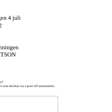
en 4 juli
02
mningen
RTSON
en?
r som skickas via e-post till annonsören.