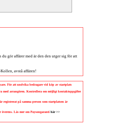
du gör affärer med är den den utger sig för att
-Kollen
, avstå affären!
köpare. För att undvika bedragare vid köp av startplats
llera med arrangören. Kontrollera om möjligt kontaktuppgifter
 är registrerat på samma person som startplatsen är
 är överens. Läs mer om Paysongaranti
här >>