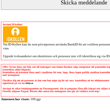
Använd ID-kollen!
Via
ID-Kollen
kan du som privatperson använda BankID för att verifiera personen 
vara.
Uppstår tveksamheter om identiteten och personen inte vill identifiera sig via
ID
OBS! Tyvärr finns det från och till bedragare som främst försöker sälja startplatser till potentiella 
kontrollera alltid följande:
Kontrollera att personen finns med i startlistan för resp. lopp, finns ingen publik startlista kontro
med arrangören.
Försäkra dig om att personen är den som hen utger sig för att vara, kontrollera att tex telefonnumret
registrerad på via tex
hitta.se
Använd en säker betalningsmetod tex Paysongaranti, där är pengarna låsta tills köpare och säljare
Föreslår säljaren Paypal, Bitcoin eller annat där mottagaren inte går att verifiera avstå köp!
Annonsen har visats:
109 ggr