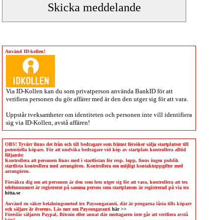
Använd ID-kollen!
Via
ID-Kollen
kan du som privatperson använda BankID för att
verifiera personen du gör affärer med är den den utger sig för att vara.
Uppstår tveksamheter om identiteten och personen inte vill identifiera
sig via
ID-Kollen
, avstå affären!
OBS! Tyvärr finns det från och till bedragare som främst försöker sälja startplatser till
potentiella köpare. För att undvika bedragare vid köp av startplats kontrollera alltid
följande:
Kontrollera att personen finns med i startlistan för resp. lopp, finns ingen publik
startlista kontrollera med arrangören. Kontrollera om möjligt kontaktuppgifter med
arrangören.
Försäkra dig om att personen är den som hen utger sig för att vara, kontrollera att tex
telefonnumret är registrerat på samma person som startplatsen är registrerad på via tex
hitta.se
Använd en säker betalningsmetod tex Paysongaranti, där är pengarna låsta tills köpare
och säljare är överens. Läs mer om Paysongaranti
här >>
Föreslår säljaren Paypal, Bitcoin eller annat där mottagaren inte går att verifiera avstå
köp!