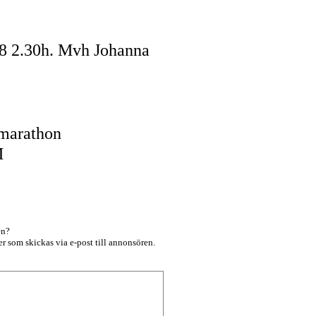
9/8 2.30h. Mvh Johanna
marathon
M
en?
r som skickas via e-post till annonsören.