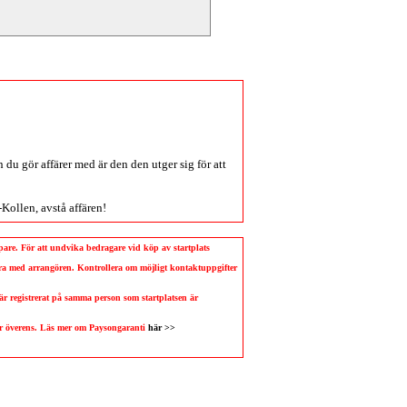
du gör affärer med är den den utger sig för att
-Kollen
, avstå affären!
köpare. För att undvika bedragare vid köp av startplats
llera med arrangören. Kontrollera om möjligt kontaktuppgifter
 är registrerat på samma person som startplatsen är
 är överens. Läs mer om Paysongaranti
här >>