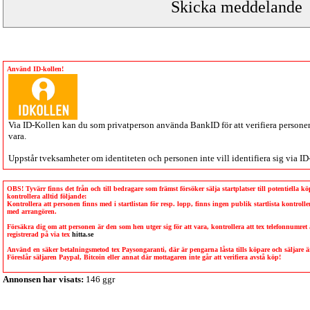
Använd ID-kollen!
Via
ID-Kollen
kan du som privatperson använda BankID för att verifiera personen 
vara.
Uppstår tveksamheter om identiteten och personen inte vill identifiera sig via
ID
OBS! Tyvärr finns det från och till bedragare som främst försöker sälja startplatser till potentiella 
kontrollera alltid följande:
Kontrollera att personen finns med i startlistan för resp. lopp, finns ingen publik startlista kontro
med arrangören.
Försäkra dig om att personen är den som hen utger sig för att vara, kontrollera att tex telefonnumret
registrerad på via tex
hitta.se
Använd en säker betalningsmetod tex Paysongaranti, där är pengarna låsta tills köpare och säljare
Föreslår säljaren Paypal, Bitcoin eller annat där mottagaren inte går att verifiera avstå köp!
Annonsen har visats:
146 ggr