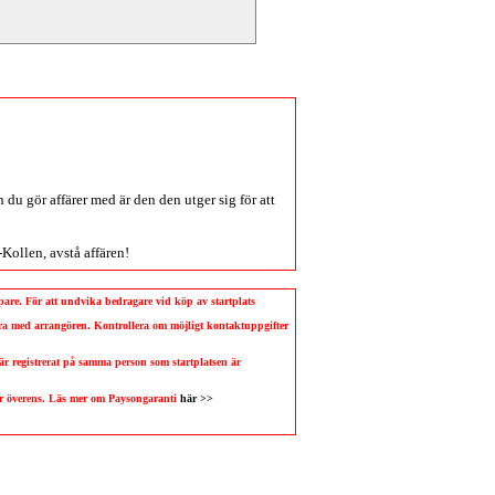
du gör affärer med är den den utger sig för att
-Kollen
, avstå affären!
köpare. För att undvika bedragare vid köp av startplats
llera med arrangören. Kontrollera om möjligt kontaktuppgifter
 är registrerat på samma person som startplatsen är
 är överens. Läs mer om Paysongaranti
här >>