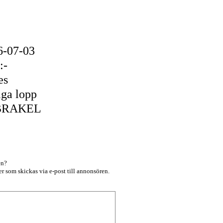
6-07-03
:-
es
iga lopp
BRAKEL
en?
r som skickas via e-post till annonsören.