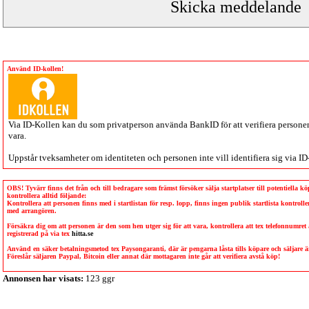
Använd ID-kollen!
Via
ID-Kollen
kan du som privatperson använda BankID för att verifiera personen 
vara.
Uppstår tveksamheter om identiteten och personen inte vill identifiera sig via
ID
OBS! Tyvärr finns det från och till bedragare som främst försöker sälja startplatser till potentiella 
kontrollera alltid följande:
Kontrollera att personen finns med i startlistan för resp. lopp, finns ingen publik startlista kontro
med arrangören.
Försäkra dig om att personen är den som hen utger sig för att vara, kontrollera att tex telefonnumret
registrerad på via tex
hitta.se
Använd en säker betalningsmetod tex Paysongaranti, där är pengarna låsta tills köpare och säljare
Föreslår säljaren Paypal, Bitcoin eller annat där mottagaren inte går att verifiera avstå köp!
Annonsen har visats:
123 ggr