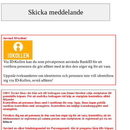
Använd ID-kollen!
Via
ID-Kollen
kan du som privatperson använda BankID för att
verifiera personen du gör affärer med är den den utger sig för att vara.
Uppstår tveksamheter om identiteten och personen inte vill identifiera
sig via
ID-Kollen
, avstå affären!
OBS! Tyvärr finns det från och till bedragare som främst försöker sälja startplatser till
potentiella köpare. För att undvika bedragare vid köp av startplats kontrollera alltid
följande:
Kontrollera att personen finns med i startlistan för resp. lopp, finns ingen publik
startlista kontrollera med arrangören. Kontrollera om möjligt kontaktuppgifter med
arrangören.
Försäkra dig om att personen är den som hen utger sig för att vara, kontrollera att tex
telefonnumret är registrerat på samma person som startplatsen är registrerad på via tex
hitta.se
Använd en säker betalningsmetod tex Paysongaranti, där är pengarna låsta tills köpare