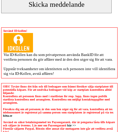
Använd ID-kollen!
Via
ID-Kollen
kan du som privatperson använda BankID för att
verifiera personen du gör affärer med är den den utger sig för att vara.
Uppstår tveksamheter om identiteten och personen inte vill identifiera
sig via
ID-Kollen
, avstå affären!
OBS! Tyvärr finns det från och till bedragare som främst försöker sälja startplatser till
potentiella köpare. För att undvika bedragare vid köp av startplats kontrollera alltid
följande:
Kontrollera att personen finns med i startlistan för resp. lopp, finns ingen publik
startlista kontrollera med arrangören. Kontrollera om möjligt kontaktuppgifter med
arrangören.
Försäkra dig om att personen är den som hen utger sig för att vara, kontrollera att tex
telefonnumret är registrerat på samma person som startplatsen är registrerad på via tex
hitta.se
Använd en säker betalningsmetod tex Paysongaranti, där är pengarna låsta tills köpare
och säljare är överens. Läs mer om Paysongaranti
här >>
Föreslår säljaren Paypal, Bitcoin eller annat där mottagaren inte går att verifiera avstå
köp!