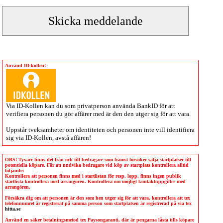
Använd ID-kollen!
Via
ID-Kollen
kan du som privatperson använda BankID för att
verifiera personen du gör affärer med är den den utger sig för att vara.
Uppstår tveksamheter om identiteten och personen inte vill identifiera
sig via
ID-Kollen
, avstå affären!
OBS! Tyvärr finns det från och till bedragare som främst försöker sälja startplatser till
potentiella köpare. För att undvika bedragare vid köp av startplats kontrollera alltid
följande:
Kontrollera att personen finns med i startlistan för resp. lopp, finns ingen publik
startlista kontrollera med arrangören. Kontrollera om möjligt kontaktuppgifter med
arrangören.
Försäkra dig om att personen är den som hen utger sig för att vara, kontrollera att tex
telefonnumret är registrerat på samma person som startplatsen är registrerad på via tex
hitta.se
Använd en säker betalningsmetod tex Paysongaranti, där är pengarna låsta tills köpare