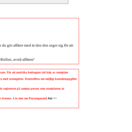
du gör affärer med är den den utger sig för att
-Kollen
, avstå affären!
köpare. För att undvika bedragare vid köp av startplats
llera med arrangören. Kontrollera om möjligt kontaktuppgifter
 är registrerat på samma person som startplatsen är
 är överens. Läs mer om Paysongaranti
här >>