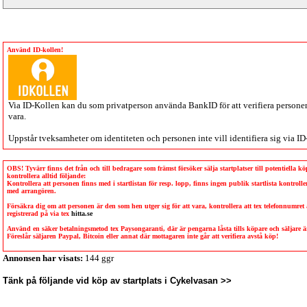
Använd ID-kollen!
Via
ID-Kollen
kan du som privatperson använda BankID för att verifiera personen 
vara.
Uppstår tveksamheter om identiteten och personen inte vill identifiera sig via
ID
OBS! Tyvärr finns det från och till bedragare som främst försöker sälja startplatser till potentiella 
kontrollera alltid följande:
Kontrollera att personen finns med i startlistan för resp. lopp, finns ingen publik startlista kontro
med arrangören.
Försäkra dig om att personen är den som hen utger sig för att vara, kontrollera att tex telefonnumret
registrerad på via tex
hitta.se
Använd en säker betalningsmetod tex Paysongaranti, där är pengarna låsta tills köpare och säljare
Föreslår säljaren Paypal, Bitcoin eller annat där mottagaren inte går att verifiera avstå köp!
Annonsen har visats:
144 ggr
Tänk på följande vid köp av startplats i Cykelvasan >>