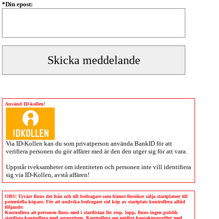
*Din epost:
Använd ID-kollen!
Via
ID-Kollen
kan du som privatperson använda BankID för att
verifiera personen du gör affärer med är den den utger sig för att vara.
Uppstår tveksamheter om identiteten och personen inte vill identifiera
sig via
ID-Kollen
, avstå affären!
OBS! Tyvärr finns det från och till bedragare som främst försöker sälja startplatser till
potentiella köpare. För att undvika bedragare vid köp av startplats kontrollera alltid
följande:
Kontrollera att personen finns med i startlistan för resp. lopp, finns ingen publik
startlista kontrollera med arrangören. Kontrollera om möjligt kontaktuppgifter med