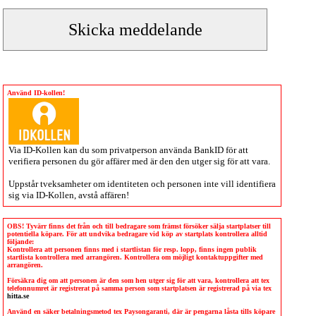
Använd ID-kollen!
Via
ID-Kollen
kan du som privatperson använda BankID för att
verifiera personen du gör affärer med är den den utger sig för att vara.
Uppstår tveksamheter om identiteten och personen inte vill identifiera
sig via
ID-Kollen
, avstå affären!
OBS! Tyvärr finns det från och till bedragare som främst försöker sälja startplatser till
potentiella köpare. För att undvika bedragare vid köp av startplats kontrollera alltid
följande:
Kontrollera att personen finns med i startlistan för resp. lopp, finns ingen publik
startlista kontrollera med arrangören. Kontrollera om möjligt kontaktuppgifter med
arrangören.
Försäkra dig om att personen är den som hen utger sig för att vara, kontrollera att tex
telefonnumret är registrerat på samma person som startplatsen är registrerad på via tex
hitta.se
Använd en säker betalningsmetod tex Paysongaranti, där är pengarna låsta tills köpare