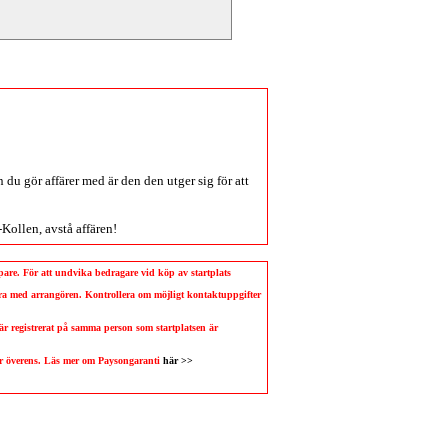
du gör affärer med är den den utger sig för att
-Kollen
, avstå affären!
köpare. För att undvika bedragare vid köp av startplats
llera med arrangören. Kontrollera om möjligt kontaktuppgifter
 är registrerat på samma person som startplatsen är
 är överens. Läs mer om Paysongaranti
här >>