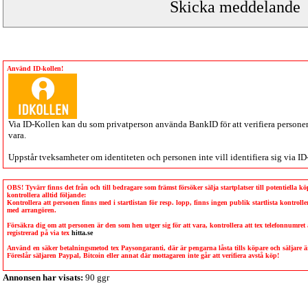
Använd ID-kollen!
Via
ID-Kollen
kan du som privatperson använda BankID för att verifiera personen 
vara.
Uppstår tveksamheter om identiteten och personen inte vill identifiera sig via
ID
OBS! Tyvärr finns det från och till bedragare som främst försöker sälja startplatser till potentiella 
kontrollera alltid följande:
Kontrollera att personen finns med i startlistan för resp. lopp, finns ingen publik startlista kontro
med arrangören.
Försäkra dig om att personen är den som hen utger sig för att vara, kontrollera att tex telefonnumret
registrerad på via tex
hitta.se
Använd en säker betalningsmetod tex Paysongaranti, där är pengarna låsta tills köpare och säljare
Föreslår säljaren Paypal, Bitcoin eller annat där mottagaren inte går att verifiera avstå köp!
Annonsen har visats:
90 ggr