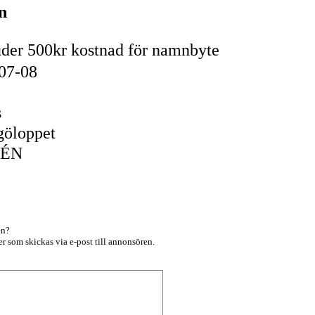
n
Bjuder 500kr kostnad för namnbyte
-07-08
s
göloppet
OÉN
en?
r som skickas via e-post till annonsören.