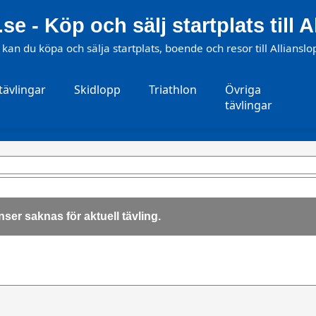
.se - Köp och sälj startplats till 
 kan du köpa och sälja startplats, boende och resor till Allianslo
tävlingar
Skidlopp
Triathlon
Övriga
tävlingar
ser saknas för aktuell tävling.