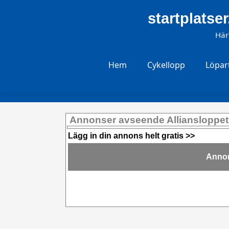
startplatser
Här
Hem
Cykellopp
Löpar
Annonser avseende Alliansloppet
Lägg in din annons helt gratis >>
Annon